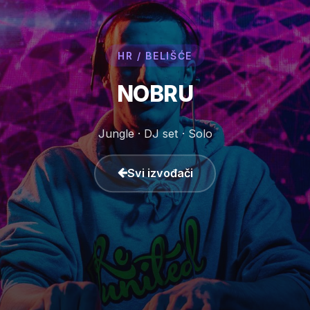
HR / BELIŠĆE
NOBRU
Jungle · DJ set · Solo
Svi izvođači