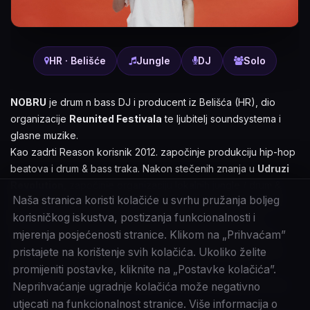
HR · Belišće
Jungle
DJ
Solo
NOBRU
je drum n bass DJ i producent iz Belišća (HR), dio
organizacije
Reunited Festivala
te ljubitelj soundsystema i
glasne muzike.
Kao zadrti Reason korisnik 2012. započinje produkciju hip-hop
beatova i drum & bass traka. Nakon stečenih znanja u
Udruzi
Revolution
, započinje organizaciju lokalnih jungle / drum &
Naša stranica koristi kolačiće u svrhu pružanja boljeg
bass partija sa svojim prijateljima. Nedugo zatim postaje član
korisničkog iskustva, postizanja funkcionalnosti i
Revolt Dj's
kolektiva iz Valpova. Vrtio na razno raznim
mjerenja posjećenosti stranice. Klikom na „Prihvaćam”
festivalima poput Exita, Reuniteda, Membraina, Ferragosta i
pristajete na korištenje svih kolačića. Ukoliko želite
eventima ekipa poput Vubass, Koturaljke, Loopjunkies, Dirty
Beatz, Drop Sensei, Uk Train, Bassovanye...
promijeniti postavke, kliknite na „Postavke kolačića”.
2016. godine započinje projekt pod imenom
STO40
za dub i
Neprihvaćanje ugradnje kolačića može negativno
dubstep zvuk.
utjecati na funkcionalnost stranice. Više informacija o