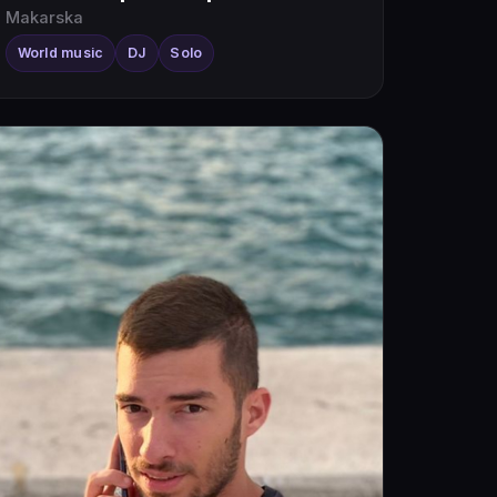
Makarska
World music
DJ
Solo