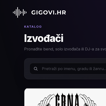
KATALOG
Izvođači
Pronađite bend, solo izvođača ili DJ-a za sv