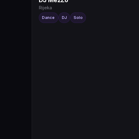
DJ MezZo
Rijeka
Dance
DJ
Solo