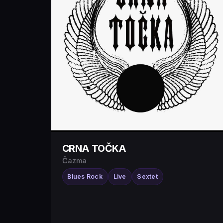
CRNA TOČKA
Čazma
Blues Rock
Live
Sextet